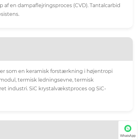
ælp af en dampaflejringsproces (CVD). Tantalcarbid
esistens.
ller som en keramisk forstærkning i højentropi
smodul, termisk ledningsevne, termisk
ret industri. SiC krystalvækstproces og SiC-
WhatsApp