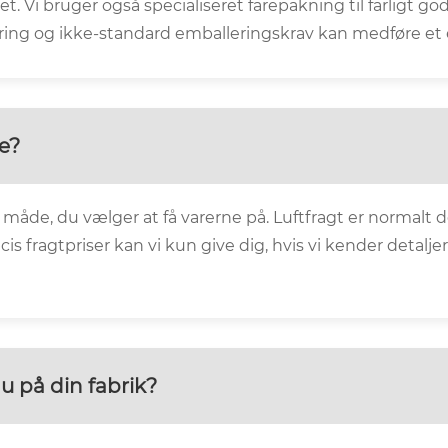
tet. Vi bruger også specialiseret farepakning til farligt g
ng og ikke-standard emballeringskrav kan medføre et e
e?
åde, du vælger at få varerne på. Luftfragt er normalt 
æcis fragtpriser kan vi kun give dig, hvis vi kender de
 på din fabrik?