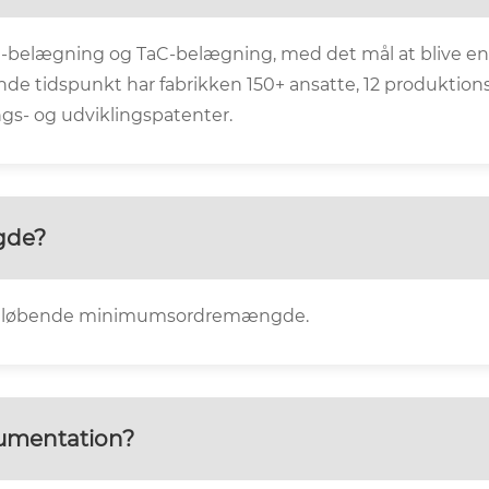
SiC-belægning og TaC-belægning, med det mål at blive en
e tidspunkt har fabrikken 150+ ansatte, 12 produktionsli
gs- og udviklingspatenter.
gde?
har en løbende minimumsordremængde.
kumentation?