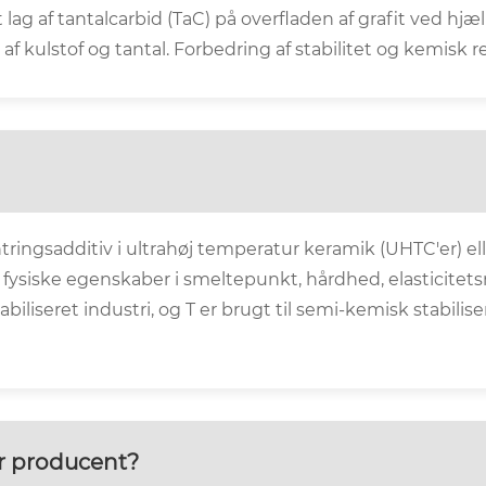
lag af tantalcarbid (TaC) på overfladen af ​​grafit ved hj
 af kulstof og tantal. Forbedring af stabilitet og kemisk r
ntringsadditiv i ultrahøj temperatur keramik (UHTC'er) e
 fysiske egenskaber i smeltepunkt, hårdhed, elasticitet
iseret industri, og T er brugt til semi-kemisk stabilise
er producent?