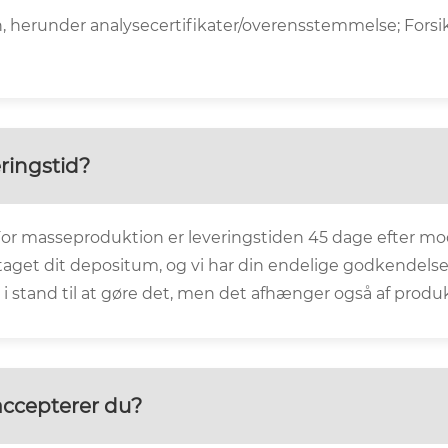
n, herunder analysecertifikater/overensstemmelse; Fors
ringstid?
 For masseproduktion er leveringstiden 45 dage efter m
get dit depositum, og vi har din endelige godkendelse af d
 i stand til at gøre det, men det afhænger også af produk
accepterer du?