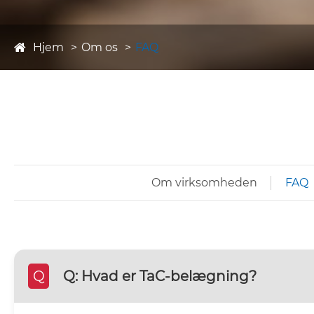
Hjem
Om os
FAQ
Om virksomheden
FAQ
Q
Q: Hvad er TaC-belægning?