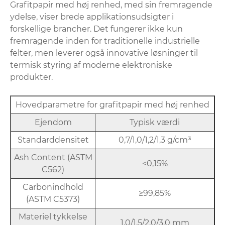
Grafitpapir med høj renhed, med sin fremragende
ydelse, viser brede applikationsudsigter i
forskellige brancher. Det fungerer ikke kun
fremragende inden for traditionelle industrielle
felter, men leverer også innovative løsninger til
termisk styring af moderne elektroniske
produkter.
Hovedparametre for grafitpapir med høj renhed
Ejendom
Typisk værdi
Standarddensitet
0,7/1,0/1,2/1,3 g/cm³
Ash Content (ASTM
<0,15%
C562)
Carbonindhold
≥99,85%
(ASTM C5373)
Materiel tykkelse
1,0/1,5/2,0/3,0 mm