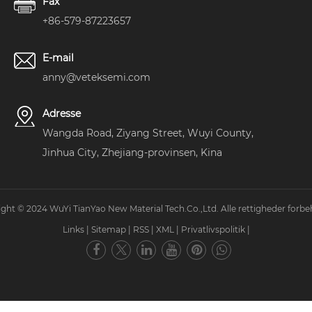
Fax
+86-579-87223657
E-mail
anny@veteksemi.com
Adresse
Wangda Road, Ziyang Street, Wuyi County,
Jinhua City, Zhejiang-provinsen, Kina
ght © 2024 WuYi TianYao New Material Tech.Co.,Ltd. Alle rettigheder forbe
Links
|
Sitemap
|
RSS
|
XML
|
Privatlivspolitik
|