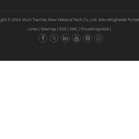
ght © 2024 WuYi TianYao New Material Tech.Co.,Ltd. Alle rettigheder forbe
Links
|
Sitemap
|
RSS
|
XML
|
Privatlivspolitik
|