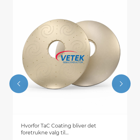
Se
Ma
Si


Hvorfor TaC Coating bliver det
foretrukne valg til
halvledergrafitkomponenter