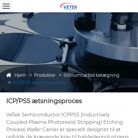
Hjem
Produkter
Siliciumcarbid belægning
ICP/PSS ætsningsproces
ICP/PSS ætsningsproces
VeTek Semiconductor ICPPSS (Inductively
Coupled Plasma Photoresist Stripping) Etching
Process Wafer Carrier er specielt designet til at
opfylde de krævende krav til halvlederindustriens