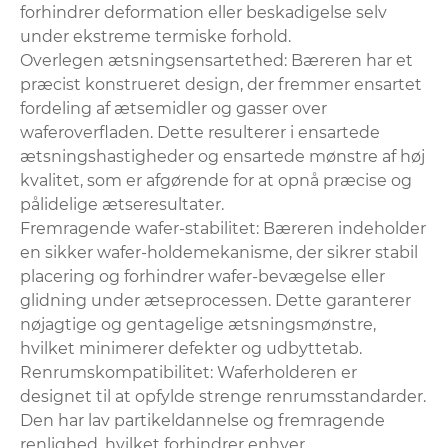
forhindrer deformation eller beskadigelse selv
under ekstreme termiske forhold.
Overlegen ætsningsensartethed: Bæreren har et
præcist konstrueret design, der fremmer ensartet
fordeling af ætsemidler og gasser over
waferoverfladen. Dette resulterer i ensartede
ætsningshastigheder og ensartede mønstre af høj
kvalitet, som er afgørende for at opnå præcise og
pålidelige ætseresultater.
Fremragende wafer-stabilitet: Bæreren indeholder
en sikker wafer-holdemekanisme, der sikrer stabil
placering og forhindrer wafer-bevægelse eller
glidning under ætseprocessen. Dette garanterer
nøjagtige og gentagelige ætsningsmønstre,
hvilket minimerer defekter og udbyttetab.
Renrumskompatibilitet: Waferholderen er
designet til at opfylde strenge renrumsstandarder.
Den har lav partikeldannelse og fremragende
renlighed, hvilket forhindrer enhver