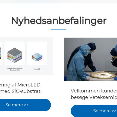
Nyhedsanbefalinger
ring af MicroLED-
Velkommen kunder t
 med SiC-substrater
besøge Veteksemi
ncerede
SIC -belægning/ TA
inger
Se mere >>
belægning og Epit
Se mere >>