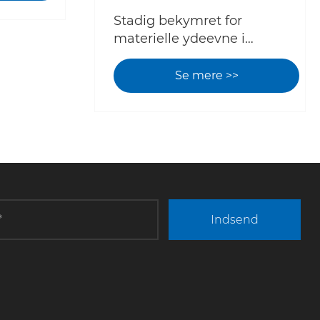
Stadig bekymret for
materielle ydeevne i
miljøer med høj
temperatur?
Se mere >>
Indsend