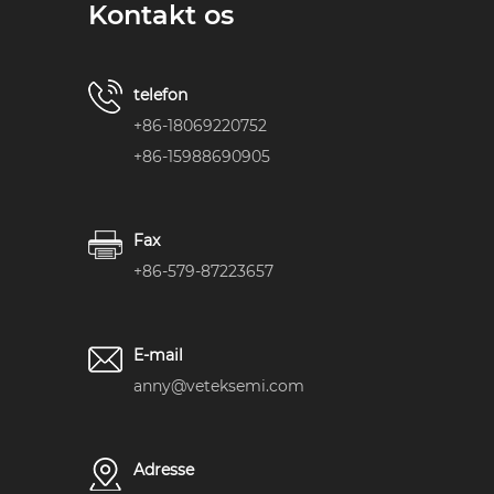
Kontakt os
telefon
+86-18069220752
+86-15988690905
Fax
+86-579-87223657
E-mail
anny@veteksemi.com
Adresse