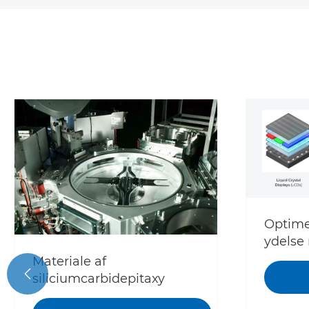
Optime
ydelse
og ava
Materiale af

belægn
siliciumcarbidepitaxy