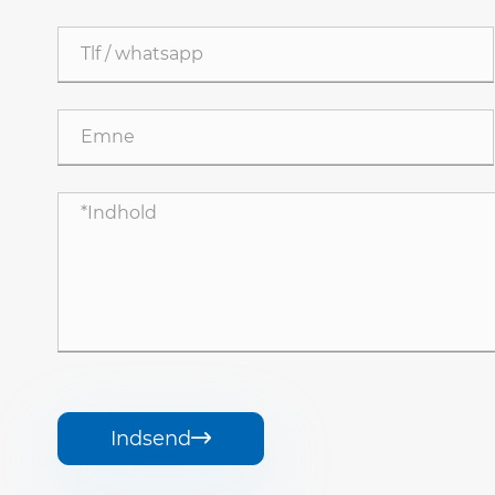
Indsend
