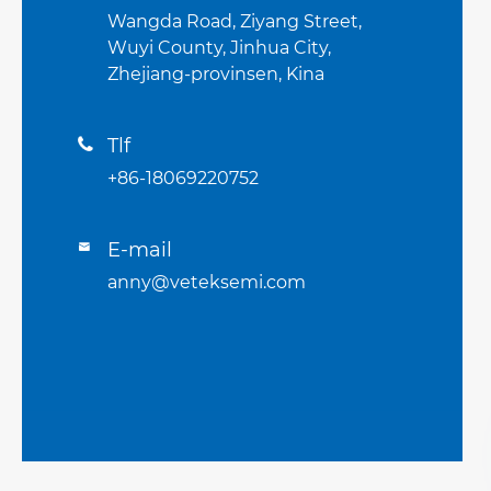
Wangda Road, Ziyang Street,
Wuyi County, Jinhua City,
Zhejiang-provinsen, Kina
Tlf

+86-18069220752
E-mail

anny@veteksemi.com