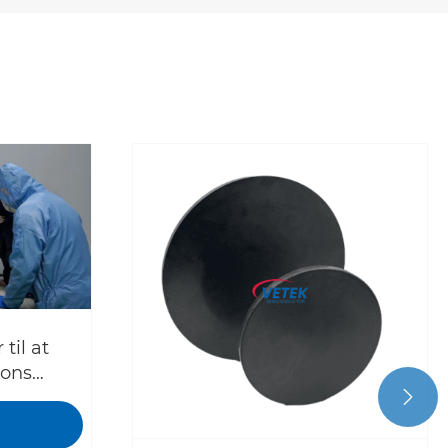
il at
cons
C -

axy