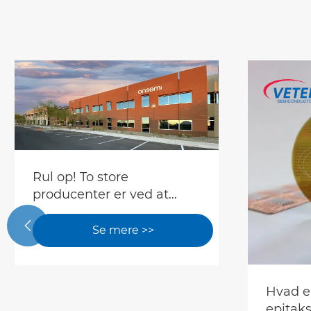
Rul op! To store
producenter er ved at
masseproducere 8-

tommer siliciumcarbid
Se mere >>
Hvad er
epitaks