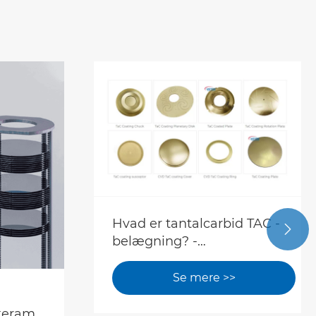
Hvad er tantalcarbid TAC -

belægning? -
Veteksemicon
Se mere >>
)keramisk