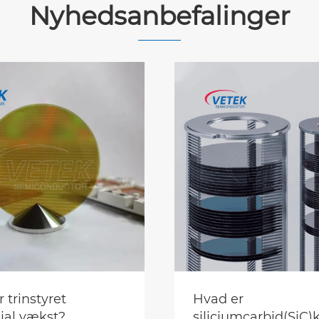
Nyhedsanbefalinger
 trinstyret
Hvad er
ial vækst?
siliciumcarbid(SiC