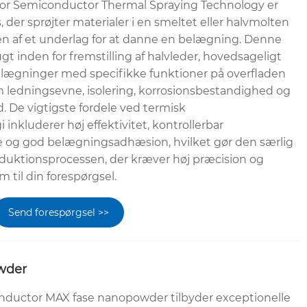
r Semiconductor Thermal Spraying Technology er
 der sprøjter materialer i en smeltet eller halvmolten
en af ​​et underlag for at danne en belægning. Denne
ugt inden for fremstilling af halvleder, hovedsageligt
belægninger med specifikke funktioner på overfladen
om ledningsevne, isolering, korrosionsbestandighed og
 De vigtigste fordele ved termisk
 inkluderer høj effektivitet, kontrollerbar
 og god belægningsadhæsion, hvilket gør den særlig
roduktionsprocessen, der kræver høj præcision og
m til din forespørgsel.
Send forespørgsel >>
wder
ductor MAX fase nanopowder tilbyder exceptionelle