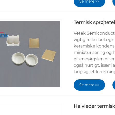
Se mere >>
Termisk sprøjtet
Vetek Semiconductor
vigtig rolle i belægn
keramiske kondensa
miniaturisering og 
efterspørgslen efte
også hurtigt, især i 
langsigtet forretni
Se mere >>
Halvleder termisk