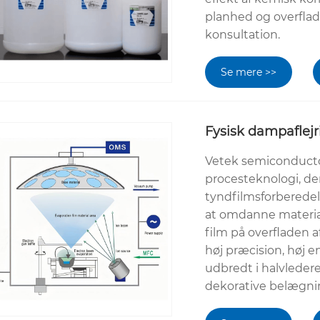
planhed og overflade
konsultation.
Se mere >>
Fysisk dampaflejr
Vetek semiconductor
procesteknologi, de
tyndfilmsforberedel
at omdanne materiale
film på overfladen a
høj præcision, høj 
udbredt i halvleder
dekorative belægnin