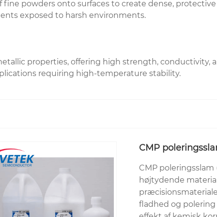
fine powders onto surfaces to create dense, protective co
nents exposed to harsh environments.
lic properties, offering high strength, conductivity, an
ications requiring high-temperature stability.
CMP poleringssl
CMP poleringsslam (
højtydende materiale
præcisionsmateriale
fladhed og polering
effekt af kemisk kor