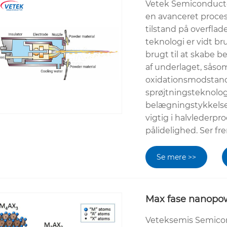
Vetek Semiconducto
en avanceret proces,
tilstand på overflad
teknologi er vidt br
brugt til at skabe 
af ​​underlaget, sås
oxidationsmodstand.
sprøjtningsteknologi
belægningstykkelse
vigtig i halvlederp
pålidelighed. Ser fre
Se mere >>
Max fase nanopo
Veteksemis Semicon