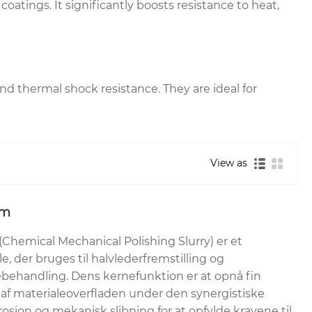
atings. It significantly boosts resistance to heat,
d thermal shock resistance. They are ideal for
View as
am
Chemical Mechanical Polishing Slurry) er et
, der bruges til halvlederfremstilling og
behandling. Dens kernefunktion er at opnå fin
 af materialeoverfladen under den synergistiske
rosion og mekanisk slibning for at opfylde kravene til