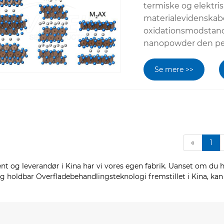
termiske og elektris
materialevidenskabe
oxidationsmodstand 
nanopowder den perf
Se mere >>
«
1
 og leverandør i Kina har vi vores egen fabrik. Uanset om du ha
og holdbar Overfladebehandlingsteknologi fremstillet i Kina, kan