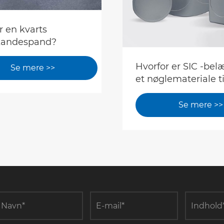
r en kvarts
kandespand?
Hvorfor er SIC -be
Se mere >>
et nøglemateriale ti
epitaksial vækst?
Se mere >>