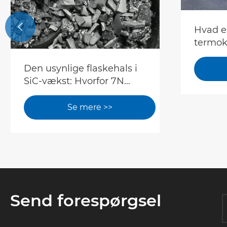

Hvad e
termo
Den usynlige flaskehals i
SiC-vækst: Hvorfor 7N
Bulk CVD SiC-råmateriale
erstatter traditionelt
Se mere >>
pulver
Send forespørgsel