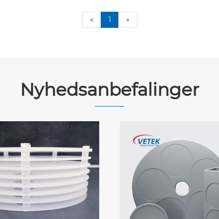
«
1
»
Nyhedsanbefalinger