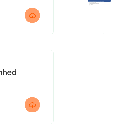

enhed
