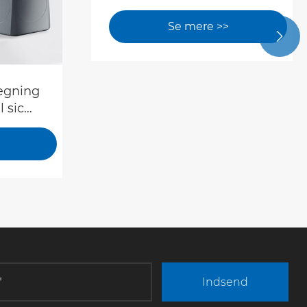
Se mere >>

lægning
l sic
Indsend