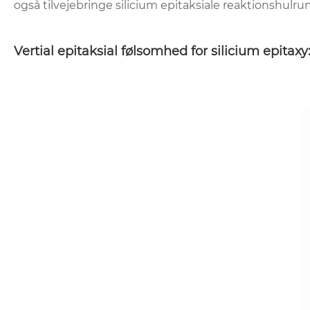
også tilvejebringe silicium epitaksiale reaktionshulr
Vertial epitaksial følsomhed for silicium epitaxy