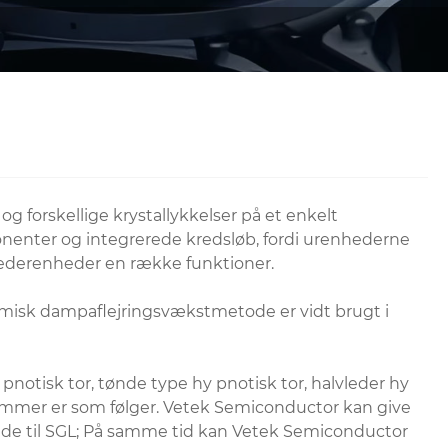
 og forskellige krystallykkelser på et enkelt
mponenter og integrerede kredsløb, fordi urenhederne
vlederenheder en række funktioner.
 kemisk dampaflejringsvækstmetode er vidt brugt i
 pnotisk tor, tønde type hy pnotisk tor, halvleder hy
kammer er som følger. Vetek Semiconductor kan give
rende til SGL; På samme tid kan Vetek Semiconductor