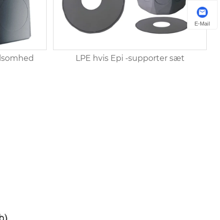
E-Mail
ølsomhed
LPE hvis Epi -supporter sæt