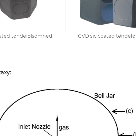
oated tøndefølsomhed
CVD sic coated tøndef
taxy: