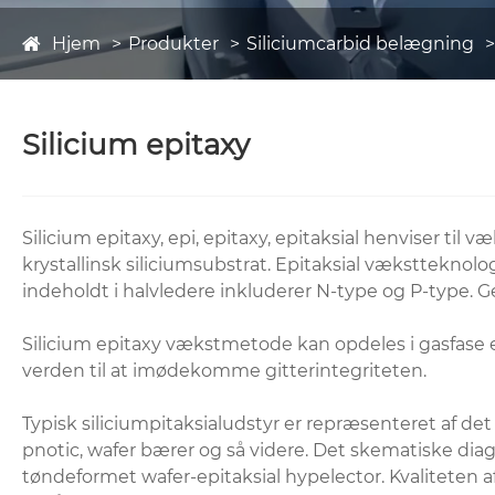
Hjem
Produkter
Siliciumcarbid belægning
Silicium epitaxy
Silicium epitaxy, epi, epitaxy, epitaksial henviser til 
krystallinsk siliciumsubstrat. Epitaksial vækstteknol
indeholdt i halvledere inkluderer N-type og P-type. 
Silicium epitaxy vækstmetode kan opdeles i gasfase ep
verden til at imødekomme gitterintegriteten.
Typisk siliciumpitaksialudstyr er repræsenteret af det
pnotic, wafer bærer og så videre. Det skematiske di
tøndeformet wafer-epitaksial hypelector. Kvaliteten a