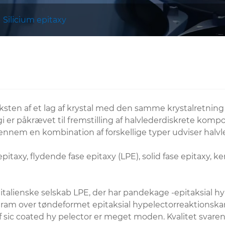
Silicium epitaxy
væksten af ​​et lag af krystal med den samme krystalretning
ogi er påkrævet til fremstilling af halvlederdiskrete ko
Gennem en kombination af forskellige typer udviser hal
itaxy, flydende fase epitaxy (LPE), solid fase epitaxy,
 italienske selskab LPE, der har pandekage -epitaksial hy
agram over tøndeformet epitaksial hypelectorreaktions
f ​​sic coated hy pelector er meget moden. Kvalitet sva