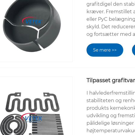
grafitdigel den sta
kræver. Fremstillet a
eller PyC belægning
skyld. Det reducerer
og fortsætter med at
Se mere >>
Tilpasset grafitva
I halvlederfremstil
stabiliteten og renh
produkts kernekonku
udvikling og fremsti
pålidelige løsninger
højtemperaturvak