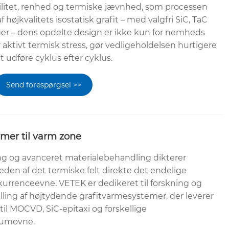
bilitet, renhed og termiske jævnhed, som processen
f højkvalitets isostatisk grafit – med valgfri SiC, TaC
er – dens opdelte design er ikke kun for nemheds
 aktivt termisk stress, gør vedligeholdelsen hurtigere
 udføre cyklus efter cyklus.
Send forespørgsel >>
rmer til varm zone
ling og avanceret materialebehandling dikterer
eden af ​​det termiske felt direkte det endelige
rrenceevne. VETEK er dedikeret til forskning og
lling af højtydende grafitvarmesystemer, der leverer
 til MOCVD, SiC-epitaxi og forskellige
uumovne.