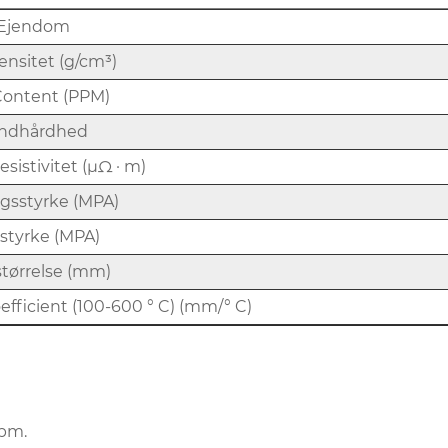
Ejendom
nsitet (g/cm³)
Content (PPM)
ndhårdhed
resistivitet (μΩ · m)
gsstyrke (MPA)
styrke (MPA)
tørrelse (mm)
fficient (100-600 ° C) (mm/° C)
ppm.