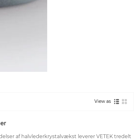
View as
ler
elser af halvlederkrystalvækst leverer VETEK tredelt