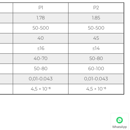
P1
P2
1.78
1.85
50-500
50-500
40
45
≤16
≤14
40-70
50-80
50-80
60-100
0,01-0.043
0,01-0.043
4,5 × 10⁻⁶
4,5 × 10⁻⁶
WhatsApp