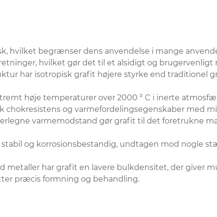
tropisk, hvilket begrænser dens anvendelse i mange anvende
tninger, hvilket gør det til et alsidigt og brugervenligt 
ktur har isotropisk grafit højere styrke end traditionel gr
tremt høje temperaturer over 2000 ° C i inerte atmosfæ
sk chokresistens og varmefordelingsegenskaber med mi
rlegne varmemodstand gør grafit til det foretrukne mater
r stabil og korrosionsbestandig, undtagen mod nogle stærk
metaller har grafit en lavere bulkdensitet, der giver mu
tter præcis formning og behandling.