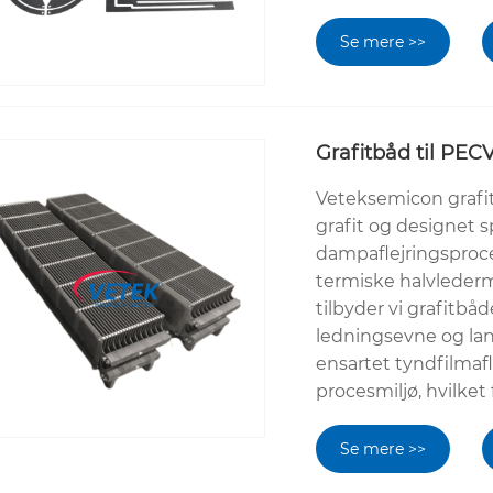
Se mere >>
Grafitbåd til PEC
Veteksemicon grafit
grafit og designet 
dampaflejringsproce
termiske halvlederm
tilbyder vi grafitb
ledningsevne og lang
ensartet tyndfilmaf
procesmiljø, hvilke
Se mere >>