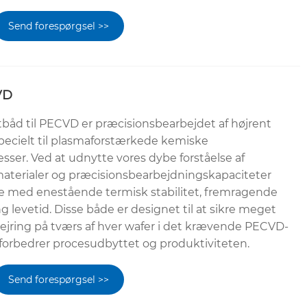
Send forespørgsel >>
VD
båd til PECVD er præcisionsbearbejdet af højrent
specielt til plasmaforstærkede kemiske
sser. Ved at udnytte vores dybe forståelse af
aterialer og præcisionsbearbejdningskapaciteter
åde med enestående termisk stabilitet, fremragende
 levetid. Disse både er designet til at sikre meget
lejring på tværs af hver wafer i det krævende PECVD-
t forbedrer procesudbyttet og produktiviteten.
Send forespørgsel >>