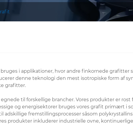
rafit
fit, bruges i applikationer, hvor andre finkornede grafitt
ucerer denne teknologi den mest isotropiske form af synt
e grafitter.
r egnede til forskellige brancher. Vores produkter er ros
æssige og energisektorer bruges vores grafit primært i 
r til adskillige fremstillingsprocesser såsom polykrystalli
es produkter inkluderer industrielle ovne, kontinuerlige