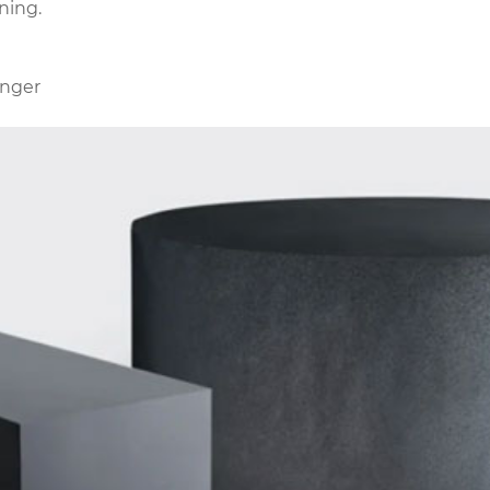
ning.
inger