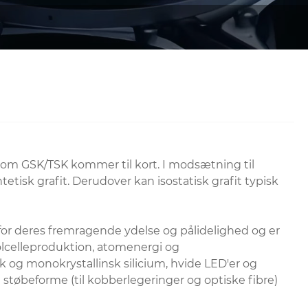
er som GSK/TSK kommer til kort. I modsætning til
etisk grafit. Derudover kan isostatisk grafit typisk
t for deres fremragende ydelse og pålidelighed og er
solcelleproduktion, atomenergi og
nsk og monokrystallinsk silicium, hvide LED'er og
 støbeforme (til kobberlegeringer og optiske fibre)