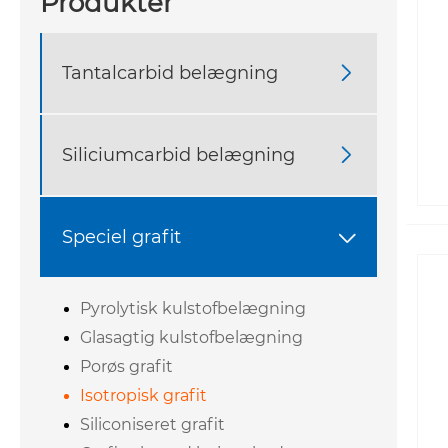
Produkter
Tantalcarbid belægning

Siliciumcarbid belægning

Speciel grafit

Pyrolytisk kulstofbelægning
Glasagtig kulstofbelægning
Porøs grafit
Isotropisk grafit
Siliconiseret grafit