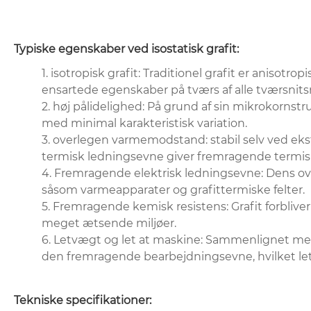
Typiske egenskaber ved isostatisk grafit:
1. isotropisk grafit: Traditionel grafit er aniso
ensartede egenskaber på tværs af alle tværsnitsre
2. høj pålidelighed: På grund af sin mikrokornstru
med minimal karakteristisk variation.
3. overlegen varmemodstand: stabil selv ved eks
termisk ledningsevne giver fremragende termi
4. Fremragende elektrisk ledningsevne: Dens ove
såsom varmeapparater og grafittermiske felter.
5. Fremragende kemisk resistens: Grafit forblive
meget ætsende miljøer.
6. Letvægt og let at maskine: Sammenlignet med 
den fremragende bearbejdningsevne, hvilket le
Tekniske specifikationer: