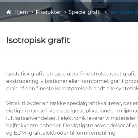
Hjem
Produkter
Speciel grafit
Isotropisk g
Isotropisk grafit
Isostatisk grafit, en type ultra-fine struktureret gra
ekstrudering, vibrationer eller formformet grafit prod
prale af den fineste kornstørrelse blandt alle syntetisk
Vetek tilbyder en række specialgrafitkvaliteter, der e
vigtige i mange hverdagslige applikationer. I miljøm
luftfartsanvendelser. I elektronik leverer vi materiale
højfrekvente enheder. De vigtigste anvendelser af vor
og EDM -grafitelektroder til formfremstilling.