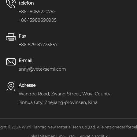
telefon
+86-18069220752
+86-15988690905
Fax
+86-579-87223657
E-mail
anny@veteksemi.com
Adresse
Wangda Road, Ziyang Street, Wuyi County,
Jinhua City, Zhejiang-provinsen, Kina
ght © 2024 WuYi TianYao New Material Tech.Co.,Ltd. Alle rettigheder forbe
Links
|
Sitemap
|
RSS
|
XML
|
Privatlivspolitik
|