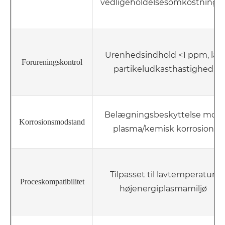
vedligeholdelsesomkostninge
Urenhedsindhold <1 ppm, lav
Forureningskontrol
partikeludkasthastighed
Belægningsbeskyttelse mod
Korrosionsmodstand
plasma/kemisk korrosion
Tilpasset til lavtemperatur,
Proceskompatibilitet
højenergiplasmamiljø