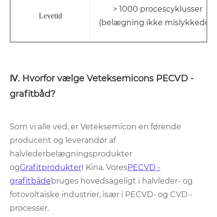
> 1000 procescyklusser
Levetid
(belægning ikke mislykkedes)
Ⅳ. Hvorfor vælge Veteksemicons PECVD -
grafitbåd?
Som vi alle ved, er Veteksemicon en førende
producent og leverandør af
halvlederbelægningsprodukter
og
Grafitprodukter
I Kina. Vores
PECVD -
grafitbåde
bruges hovedsageligt i halvleder- og
fotovoltaiske industrier, især i PECVD- og CVD -
processer.