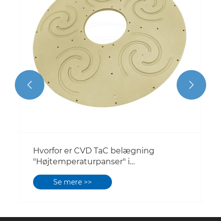


Hvorfor er CVD TaC belægning
"Højtemperaturpanser" i
tredjegenerationshalvleder
Se mere >>