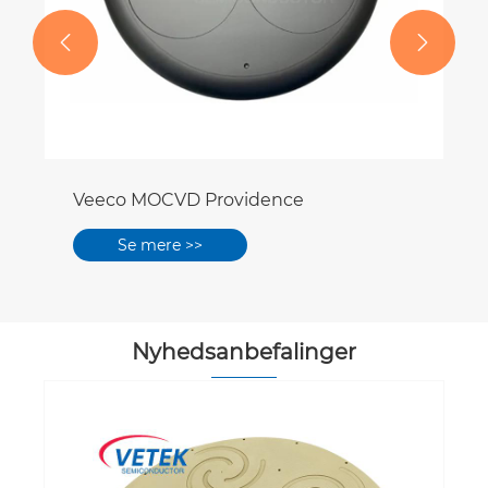


Veeco MOCVD Providence
Se mere >>
Nyhedsanbefalinger