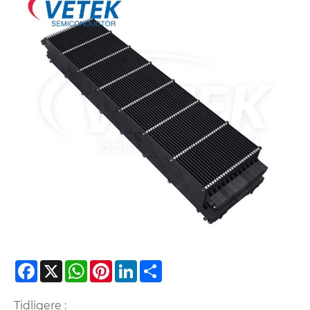
Facebook
X
WhatsApp
Pinterest
LinkedIn
Share
Tidligere :