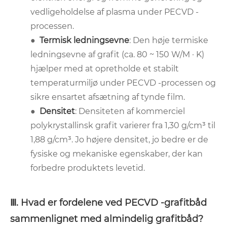
vedligeholdelse af plasma under PECVD -
processen.
●
Termisk ledningsevne
: Den høje termiske
ledningsevne af grafit (ca. 80 ~ 150 W/M · K)
hjælper med at opretholde et stabilt
temperaturmiljø under PECVD -processen og
sikre ensartet afsætning af tynde film.
●
Densitet
: Densiteten af ​​kommerciel
polykrystallinsk grafit varierer fra 1,30 g/cm³ til
1,88 g/cm³. Jo højere densitet, jo bedre er de
fysiske og mekaniske egenskaber, der kan
forbedre produktets levetid.
Ⅲ. Hvad er fordelene ved PECVD -grafitbåd
sammenlignet med almindelig grafitbåd?