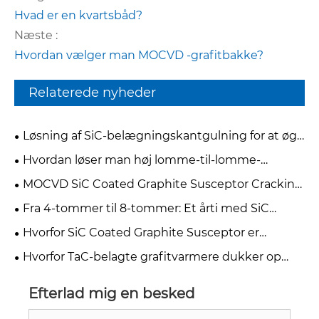
Hvad er en kvartsbåd?
Næste :
Hvordan vælger man MOCVD -grafitbakke?
Relaterede nyheder
Løsning af SiC-belægningskantgulning for at øge
CVD-udbyttet fra 50 % til 90 %
Hvordan løser man høj lomme-til-lomme-
variation i multi-pocket silicium-epitaksi-grafit-
MOCVD SiC Coated Graphite Susceptor Cracking
susceptorer?
Analysis & Thermal Stress Optimization Case Study
Fra 4-tommer til 8-tommer: Et årti med SiC
Semiconductor Growth
Hvorfor SiC Coated Graphite Susceptor er
afgørende for halvlederepitaxi
Hvorfor TaC-belagte grafitvarmere dukker op
som fremtiden for GaN MOCVD-epitaxi
Efterlad mig en besked