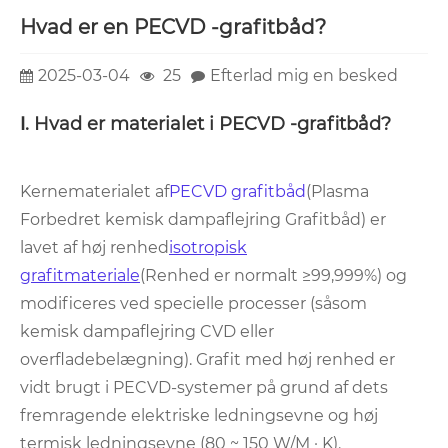
Hvad er en PECVD -grafitbåd?
2025-03-04
25
Efterlad mig en besked
Ⅰ. Hvad er materialet i PECVD -grafitbåd?
Kernematerialet af
PECVD grafitbåd
(Plasma
Forbedret kemisk dampaflejring Grafitbåd) er
lavet af høj renhed
isotropisk
grafitmateriale
(Renhed er normalt ≥99,999%) og
modificeres ved specielle processer (såsom
kemisk dampaflejring CVD eller
overfladebelægning). Grafit med høj renhed er
vidt brugt i PECVD-systemer på grund af dets
fremragende elektriske ledningsevne og høj
termisk ledningsevne (80 ~ 150 W/M · K).