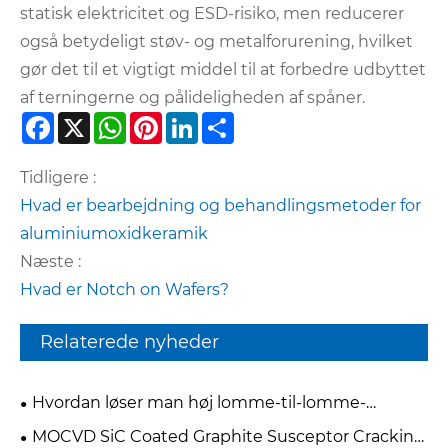
statisk elektricitet og ESD-risiko, men reducerer
også betydeligt støv- og metalforurening, hvilket
gør det til et vigtigt middel til at forbedre udbyttet
af terningerne og pålideligheden af ​​spåner.
Facebook
X
WhatsApp
Pinterest
LinkedIn
Share
Tidligere :
Hvad er bearbejdning og behandlingsmetoder for
aluminiumoxidkeramik
Næste :
Hvad er Notch on Wafers?
Relaterede nyheder
Hvordan løser man høj lomme-til-lomme-
variation i multi-pocket silicium-epitaksi-grafit-
MOCVD SiC Coated Graphite Susceptor Cracking