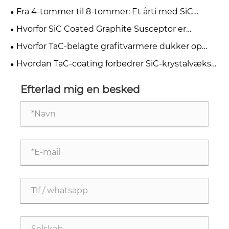
susceptorer?
Analysis & Thermal Stress Optimization Case Study
Fra 4-tommer til 8-tommer: Et årti med SiC
Semiconductor Growth
Hvorfor SiC Coated Graphite Susceptor er
afgørende for halvlederepitaxi
Hvorfor TaC-belagte grafitvarmere dukker op
som fremtiden for GaN MOCVD-epitaxi
Hvordan TaC-coating forbedrer SiC-krystalvækst i
PVT-applikationer
Efterlad mig en besked