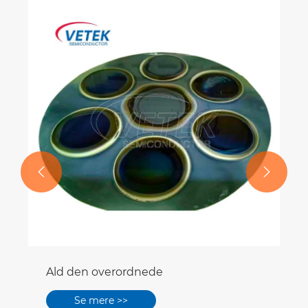


Ald den overordnede
Se mere >>