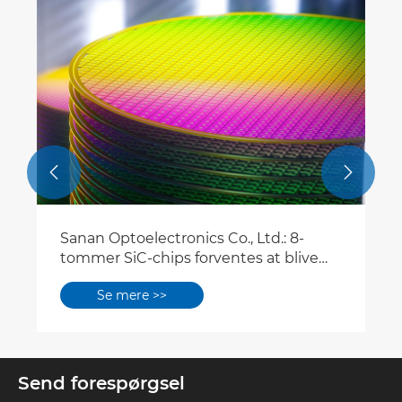


Sanan Optoelectronics Co., Ltd.: 8-
tommer SiC-chips forventes at blive
sat i produktion i december!
Se mere >>
Send forespørgsel