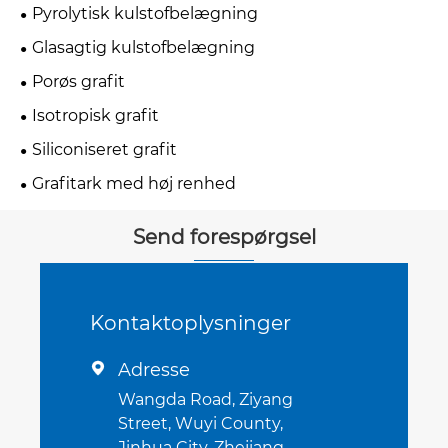
Pyrolytisk kulstofbelægning
Glasagtig kulstofbelægning
Porøs grafit
Isotropisk grafit
Siliconiseret grafit
Grafitark med høj renhed
Send forespørgsel
Kontaktoplysninger
Adresse

Wangda Road, Ziyang
Street, Wuyi County,
Jinhua City, Zhejiang-