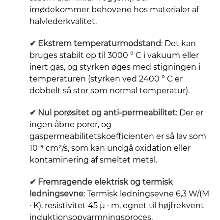
imødekommer behovene hos materialer af
halvlederkvalitet.
✔
Ekstrem temperaturmodstand
: Det kan
bruges stabilt op til 3000 ° C i vakuum eller
inert gas, og styrken øges med stigningen i
temperaturen (styrken ved 2400 ° C er
dobbelt så stor som normal temperatur).
✔
Nul porøsitet og anti-permeabilitet
: Der er
ingen åbne porer, og
gaspermeabilitetskoefficienten er så lav som
10⁻⁹ cm²/s, som kan undgå oxidation eller
kontaminering af smeltet metal.
✔
Fremragende elektrisk og termisk
ledningsevne
: Termisk ledningsevne 6,3 W/(M
· K), resistivitet 45 μ · m, egnet til højfrekvent
induktionsopvarmningsproces.