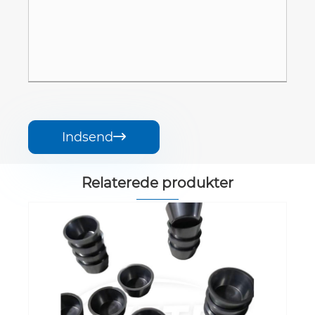
Indsend

Relaterede produkter