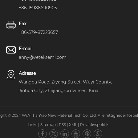
+86-15988690905
Fax
+86-579-87223657
E-mail
anny@veteksemi.com
Adresse
Wangda Road, Ziyang Street, Wuyi County,
Jinhua City, Zhejiang-provinsen, Kina
ght © 2024 WuYi TianYao New Material Tech.Co.,Ltd. Alle rettigheder forbe
Links
|
Sitemap
|
RSS
|
XML
|
Privatlivspolitik
|