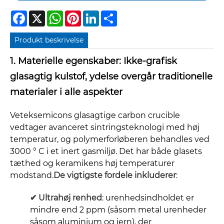
Facebook
X
WhatsApp
Pinterest
LinkedIn
Share
Produkt beskrivelse
1. Materielle egenskaber: Ikke-grafisk
glasagtig kulstof, ydelse overgår traditionelle
materialer i alle aspekter
Veteksemicons glasagtige carbon crucible
vedtager avanceret sintringsteknologi med høj
temperatur, og polymerforløberen behandles ved
3000 ° C i et inert gasmiljø. Det har både glasets
tæthed og keramikens høj temperaturer
modstand.
De vigtigste fordele inkluderer
:
✔
Ultrahøj renhed
: urenhedsindholdet er
mindre end 2 ppm (såsom metal urenheder
såsom aluminium og jern), der