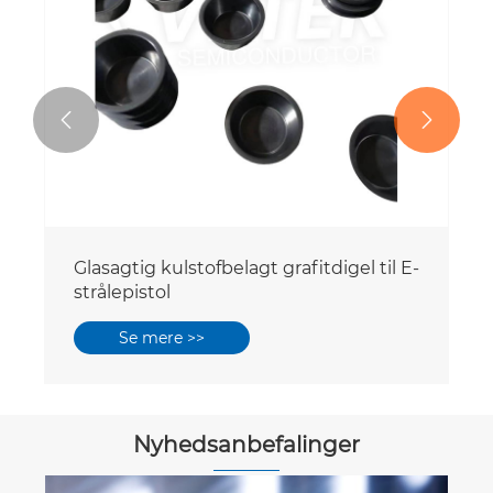


Glasagtig kulstofbelagt grafitdigel til E-
strålepistol
Se mere >>
Nyhedsanbefalinger