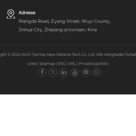
Adresse
Wangda Road, Ziyang Street, Wuyi County,
Jinhua City, Zhejiang-provinsen, Kina
ght © 2024 WuYi TianYao New Material Tech.Co.,Ltd. Alle rettigheder forbe
Links
|
Sitemap
|
RSS
|
XML
|
Privatlivspolitik
|