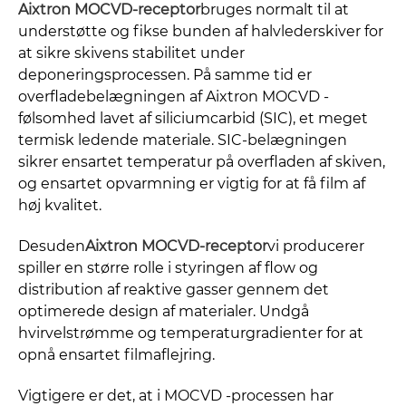
Aixtron MOCVD-receptor
bruges normalt til at
understøtte og fikse bunden af ​​halvlederskiver for
at sikre skivens stabilitet under
deponeringsprocessen. På samme tid er
overfladebelægningen af ​​Aixtron MOCVD -
følsomhed lavet af siliciumcarbid (SIC), et meget
termisk ledende materiale. SIC-belægningen
sikrer ensartet temperatur på overfladen af ​​skiven,
og ensartet opvarmning er vigtig for at få film af
høj kvalitet.
Desuden
Aixtron MOCVD-receptor
vi producerer
spiller en større rolle i styringen af ​​flow og
distribution af reaktive gasser gennem det
optimerede design af materialer. Undgå
hvirvelstrømme og temperaturgradienter for at
opnå ensartet filmaflejring.
Vigtigere er det, at i MOCVD -processen har