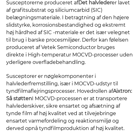
Susceptorerne produceret af
Det halvleder
er lavet
af grafitsubstrat og siliciumcarbid (SIC)
belægningsmateriale. I betragtning af den højere
slidstyrke, korrosionsbestandighed og ekstremt
høj hårdhed af SIC -materiale er det især velegnet
til brug i barske procesmiljøer. Derfor kan følelsen
produceret af Vetek Semiconductor bruges
direkte i High-temperatur MOCVD-processer uden
yderligere overfladebehandling.
Susceptorer er nøglekomponenter i
halvlederfremstilling, især i MOCVD-udstyr til
tyndfilmaflejringsprocesser. Hovedrollen af
Aixtron:
Så støtten
I MOCVD-processen er at transportere
halvlederskiver, sikre ensartet og afsætning af
tynde film af høj kvalitet ved at tilvejebringe
ensartet varmefordeling og reaktionsmiljø og
derved opnå tyndfilmproduktion af høj kvalitet.