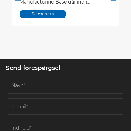
Manufacturing Base går ind i
renrumskonstruktionsfasen
Se mere >>
Send forespørgsel