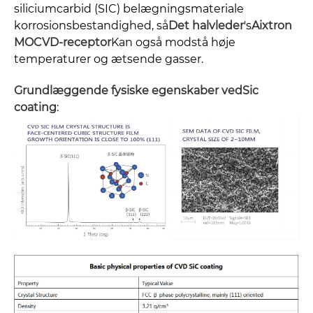
siliciumcarbid (SIC) belægningsmateriale
korrosionsbestandighed, så
Det halvleder
's
Aixtron
MOCVD-receptor
Kan også modstå høje
temperaturer og ætsende gasser.
Grundlæggende fysiske egenskaber ved
Sic
coating
: