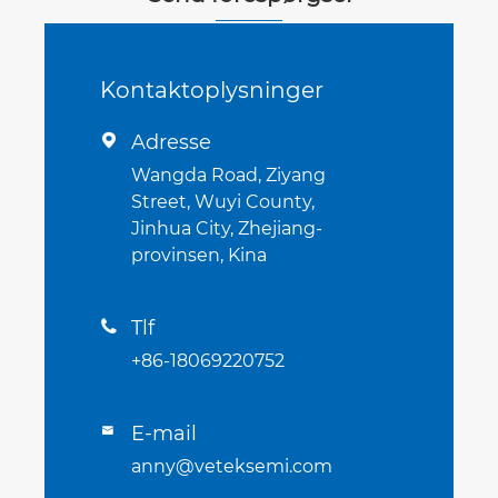
Kontaktoplysninger
Adresse

Wangda Road, Ziyang
Street, Wuyi County,
Jinhua City, Zhejiang-
provinsen, Kina
Tlf

+86-18069220752
E-mail

anny@veteksemi.com