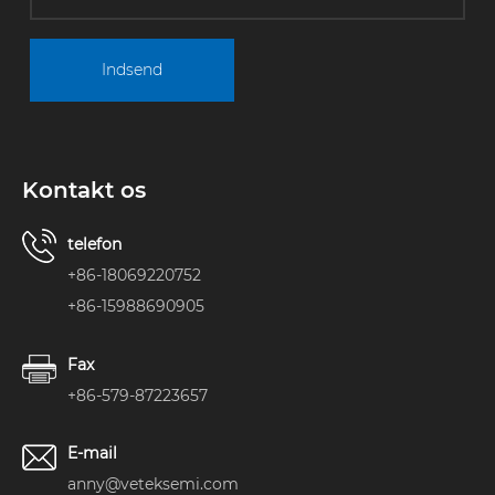
Indsend
Kontakt os
telefon
+86-18069220752
+86-15988690905
Fax
+86-579-87223657
E-mail
anny@veteksemi.com