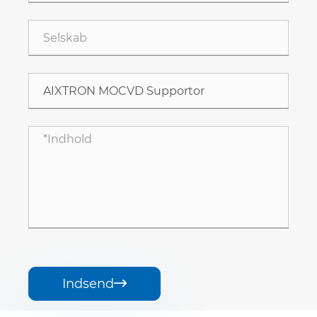
Indsend
