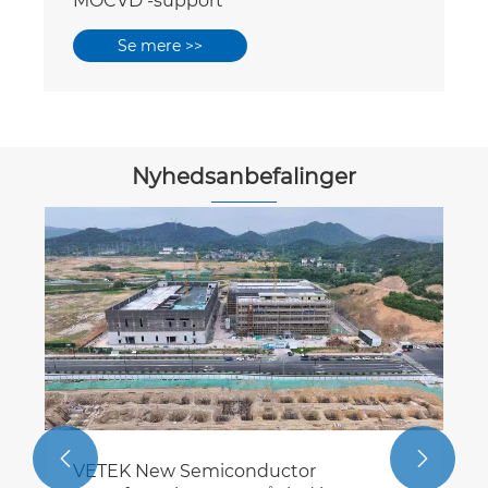
MOCVD -support
Se mere >>
Nyhedsanbefalinger


VETEK New Semiconductor