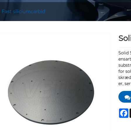
Fast siliciumcarbid
Sol
Solid 
ensar
subst
for so
skræd
er, se
F