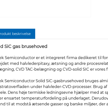
rodukt beskrivelse
id SiC gas brusehoved
ek Semiconductor er et integreret firma dedikeret til f
ejdet med halvlederpitaxy, ætsning og andre procesrela
ægning, CVD TAC-belægning og CVD-solid SIC er vores f
ek Semiconductor Solid SiC-gasbrusehoved bruges alminde
stratoverfladen under halvleder-CVD-processer. Brug af 
dele. Dens høje termiske ledningsevne hjælper med at s
rer ensartet temperaturfordeling på underlaget. Derudov
tand til at modstå ætsende gasser og barske miljøer, de