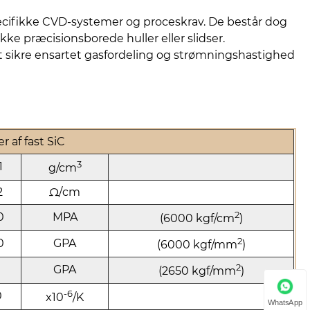
ecifikke CVD-systemer og proceskrav. De består dog
ke præcisionsborede huller eller slidser.
 sikre ensartet gasfordeling og strømningshastighed
 af fast SiC
3
1
g/cm
2
Ω/cm
2
0
MPA
(6000 kgf/cm
)
2
0
GPA
(6000 kgf/mm
)
2
6
GPA
(2650 kgf/mm
)
-6
0
x10
/K
WhatsApp