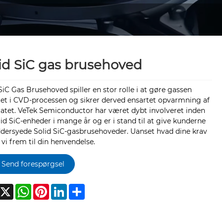
id SiC gas brusehoved
SiC Gas Brusehoved spiller en stor rolle i at gøre gassen
tet i CVD-processen og sikrer derved ensartet opvarmning af
ratet. VeTek Semiconductor har været dybt involveret inden
lid SiC-enheder i mange år og er i stand til at give kunderne
dersyede Solid SiC-gasbrusehoveder. Uanset hvad dine krav
r vi frem til din henvendelse.
Send forespørgsel
acebook
X
WhatsApp
Pinterest
LinkedIn
Share