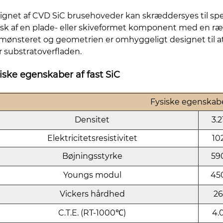
ignet af CVD SiC brusehoveder kan skræddersyes til sp
isk af en plade- eller skiveformet komponent med en ræk
mønsteret og geometrien er omhyggeligt designet til at
r substratoverfladen.
iske egenskaber af fast SiC
Fysiske egenskaber
Densitet
3.2
Elektricitetsresistivitet
10
Bøjningsstyrke
59
Youngs modul
45
Vickers hårdhed
2
C.T.E. (RT-1000℃)
4.