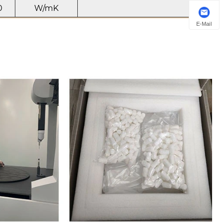
0
W/mK
E-Mail