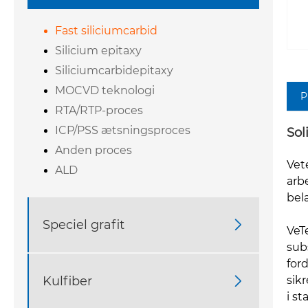
Fast siliciumcarbid
Silicium epitaxy
Siliciumcarbidepitaxy
MOCVD teknologi
P
RTA/RTP-proces
ICP/PSS ætsningsproces
Sol
Anden proces
Vet
ALD
arb
bel
Speciel grafit

VeT
sub
for
Kulfiber

sik
i s