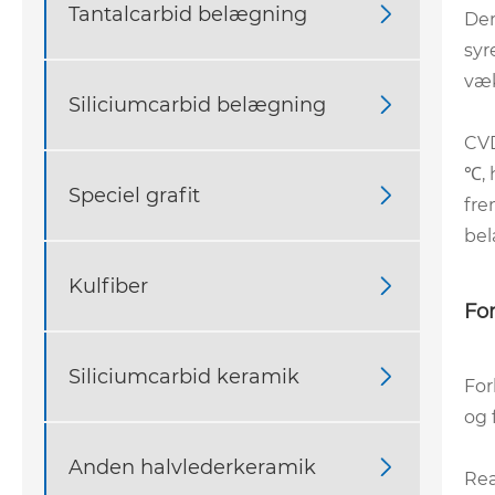
Tantalcarbid belægning

Der
syr
væk
Siliciumcarbid belægning

CVD
℃, 
Speciel grafit

fre
bel
Kulfiber

Fo
Siliciumcarbid keramik

For
og 
Anden halvlederkeramik

Rea