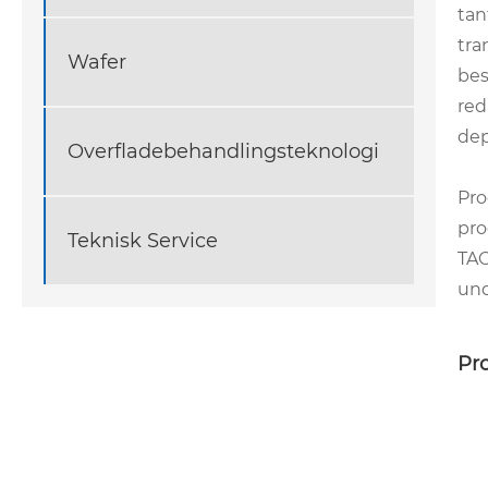
tan
tra
Wafer
bes
red
dep
Overfladebehandlingsteknologi
Pro
pro
Teknisk Service
TAC
und
Pr