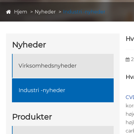
Hjem
Nyheder
Industri -nyheder
Hv
Nyheder
2
Virksomhedsnyheder
Hv
Industri -nyheder
CV
kor
høj
Produkter
høj
car