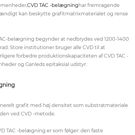
rømenheder,
CVD TAC -belægning
har fremragende
dstændigt kan beskytte grafitmatrixmaterialet og rense
 TAC-belægning begynder at nedbrydes ved 1200-1400
rad. Store institutioner bruger alle CVD til at
ligere forbedre produktionskapaciteten af ​​CVD TAC -
eder og Ganleds epitaksial udstyr.
ægning
relt grafit med høj densitet som substratmateriale
laden ved CVD -metode.
CVD TAC -belægning er som følger: den faste