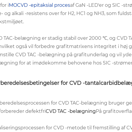
for i
MOCVD -epitaksial proces
af GaN -LED'er og SIC -st
e- og alkali -resistens over for H2, HC1 og NH3, som ful
stmiljøet.
 TAC-belægning er stadig stabil over 2000 ℃, og CVD
hvilket også vil forbedre grafitmatrixens integritet i høj g
mstille CVD TAC -belægning på grafitunderlag og vil yder
ægning for at imødekomme behovene hos SIC -strømenh
rberedelsesbetingelser for CVD -tantalcarbidbel
beredelsesprocessen for CVD TAC-belægning bruger gene
forbereder defektfri
CVD TAC -belægning
På grafitoverf
liseringsprocessen for CVD -metode til fremstilling af 