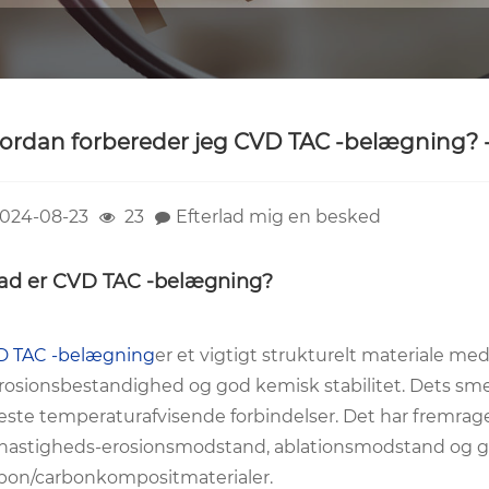
ordan forbereder jeg CVD TAC -belægning? 
024-08-23
23
Efterlad mig en besked
ad er CVD TAC -belægning?
D TAC -belægning
er et vigtigt strukturelt materiale me
rosionsbestandighed og god kemisk stabilitet. Dets smelt
este temperaturafvisende forbindelser. Det har fremr
hastigheds-erosionsmodstand, ablationsmodstand og g
bon/carbonkompositmaterialer.