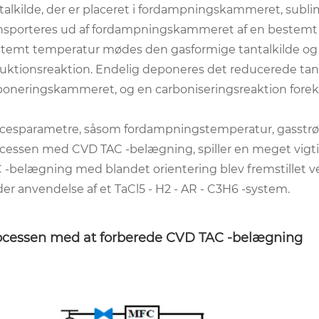
talkilde, der er placeret i fordampningskammeret, subl
nsporteres ud af fordampningskammeret af en bestemt 
temt temperatur mødes den gasformige tantalkilde og
uktionsreaktion. Endelig deponeres det reducerede tantal
oneringskammeret, og en carboniseringsreaktion for
cesparametre, såsom fordampningstemperatur, gasstr
cessen med CVD TAC -belægning, spiller en meget vigtig 
 -belægning med blandet orientering blev fremstillet v
er anvendelse af et TaCl5 - H2 - AR - C3H6 -system.
ocessen med at forberede CVD TAC -belægning