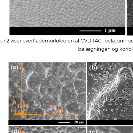
ur 2 viser overflademorfologien af ​​CVD TAC -belægningen v
belægningen og korfolo